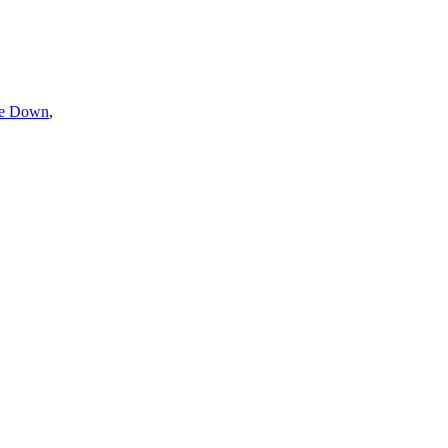
ie Down
,