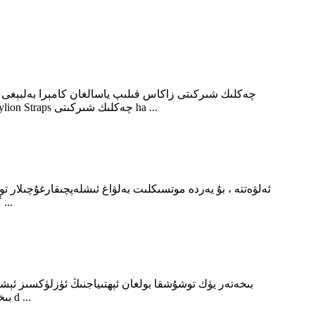
مەھسۇلاتلارنى تەمىنلەيدۇ.ئەۋزەل كۈچ ، ئالاھىدە يۈك كۆتۈرۈش ئىقتىدارى ۋە جىددىيلىكنى كونترول قىلىشنى ئاساس قىلىپ ، Hylion Straps چەكلىك شىركىتى ha ...
گالستۇك تاقايدىغان بەلۋاغ ، تۇتقۇچ بەلۋاغ ۋە يۈك-تاق تاسمىسى قاتارلىق ھەر خىل موتسىكلىت بەلۋاغلىرىنى ئىشلەپچىقىرىمىز.2 ...
بىخەتەر يۈك توشۇشقا بولغان ئېھتىياجنىڭ ئۈزلۈكسىز ئېش
بىخەتەر ھالدا بىر جايدىن يەنە بىر ئورۇنغا توشۇلۇشىغا كاپالەتلىك قىلىشتا ئىنتايىن مۇھىم رول ئوينايدۇ.ئېغىر سانائەت ئۈسكۈنىلىرىدىن d ...