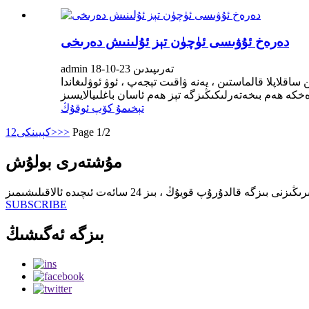
دەرەخ ئۇۋىسى ئۈچۈن تېز ئۇلىنىش دەرىخى
admin تەرىپىدىن 23-10-18
ساقلاپلا قالماستىن ، يەنە ۋاقىت تېجەپ ، ئوۋ ئوۋلىغاندا
تېخىمۇ كۆپ ئوقۇڭ
Page 1/2
>>
كېيىنكى>
2
1
مۇشتەرى بولۇش
SUBSCRIBE
بىزگە ئەگىشىڭ