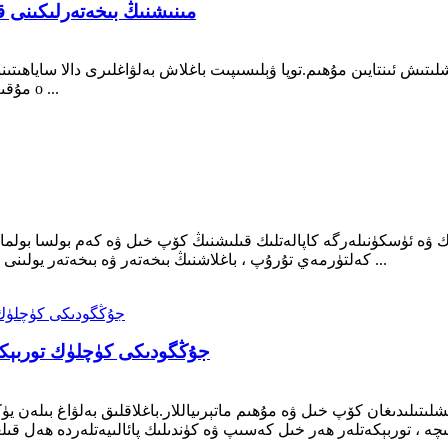
مىنىشنىڭ بىخەتەرلىكىنى ق
شلىتىش ئىنتايىن مۇھىم.توپا ۋېلىسىپىت باغلاش بەلۋاغلىرى دالا ساياھىت
مۇقىم ساقلاش ئۈچۈن لايىھەلەنگەن.ھەر خىل تاللاشلار بىلەن o ...
ۋە ئۈسكۈنىلەرگە كاپالەتلىك قىلىشنىڭ كۆپ خىل ۋە كەم بولسا بولمايدى
كەلتۈرمەي تۇرۇپ ، باغلاشنىڭ بىخەتەر ۋە بىخەتەر يولىنى تەمىنلەش ئۈچۈن لايىھەلەنگەن.مەيلى توشۇغۇچى بولۇڭ ...
HYLION: جۇڭگودىكى كۈچلۈك تو
تىلىدىغان كۆپ خىل ۋە مۇھىم ماتېرىياللار.باغلاقلىق بەلۋاغ بىلەن يۈك