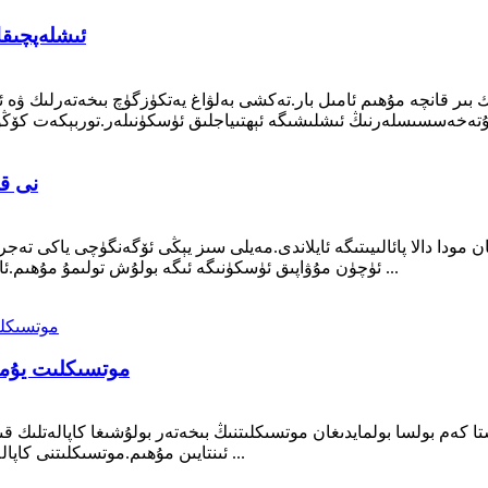
30m Slackline
e 30mm
ودا دالا پائالىيىتىگە ئايلاندى.مەيلى سىز يېڭى ئۆگەنگۈچى ياكى تەجرى
ئۈچۈن مۇۋاپىق ئۈسكۈنىگە ئىگە بولۇش تولىمۇ مۇھىم.ئاچقۇچلۇق ئۈسكۈنىنىڭ ئۆزى بوش سىزىق بولۇپ ، بۇنىڭدا ...
موتسىكلىت يۇمش
كەم بولسا بولمايدىغان موتسىكلىتنىڭ بىخەتەر بولۇشىغا كاپالەتلىك ق
ئىنتايىن مۇھىم.موتسىكلىتنى كاپالەتلەندۈرۈش ئۈچۈن ھەر خىل ئۇسۇل ۋە مەھسۇلاتلار بار ...