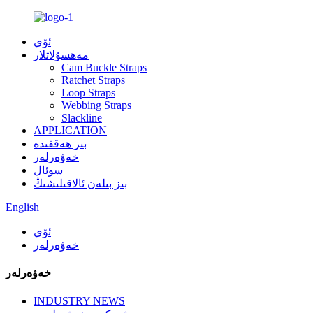
ئۆي
مەھسۇلاتلار
Cam Buckle Straps
Ratchet Straps
Loop Straps
Webbing Straps
Slackline
APPLICATION
بىز ھەققىدە
خەۋەرلەر
سوئال
بىز بىلەن ئالاقىلىشىڭ
English
ئۆي
خەۋەرلەر
خەۋەرلەر
INDUSTRY NEWS