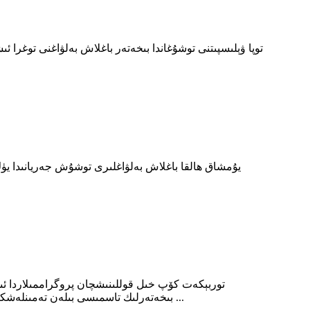
توپا ۋېلىسپىتنى توشۇغاندا بىخەتەر باغلاش بەلۋاغنى توغرا ئى
يۇمشاق ھالقا باغلاش بەلۋاغلىرى توشۇش جەريانىدا يۈك 
توربېكەت كۆپ خىل قوللىنىشچان پروگراممىلاردا ئىشلى
بىخەتەرلىك تاسمىسى بىلەن تەمىنلەشكىچە ، توربېكەتلەر ھەر خىل كەسىپ ۋە كۈندىلىك پائالىيەتلەردە ھەل قىلغۇچ رول ئوينايدۇ.مۈرىنى باغلاپ توربېكەتلەرنى تاپالايسىز ...