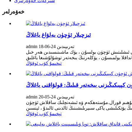
شىركەت خەۋەرلىرى
خەۋەرلەر
ئىزچىلار ئۈچۈن بەلۋاغ باغلاڭ
admin تەرىپىدىن 24-06-18
ي ئىشلىتىش ئۈچۈن بولسۇن ، يۈك ماشىنىسىدىن ھەر خىل
تېخىمۇ كۆپ ئوقۇڭ
كېيىكىڭىزنى بىخەتەر قىلىڭ: قولۋاقنى باغلاڭ
admin تەرىپىدىن 24-05-20
ى مۇھىم قورال.مۇستەھكەم ۋە ئىشەنچلىك ساقلاش ئۈچۈن
تېخىمۇ كۆپ ئوقۇڭ