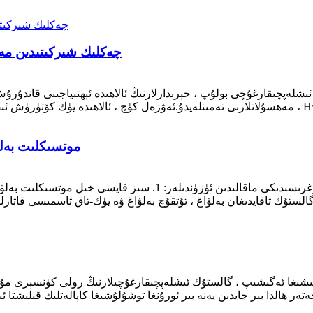
Hylion Straps چەكلىك شىركى
موتسىكلىت بەلۋ
ئەلۋەتتە ، بۇ يەردە موتسىكلىت بەلۋاغ ئىشلەپچىقارغۇچىلار توغرىسىدىك
ىشىغا ئەگىشىپ ، گالستۇك ئىشلەپچىقارغۇچىلارنىڭ رولى كۈنسېرى مۇھىم 