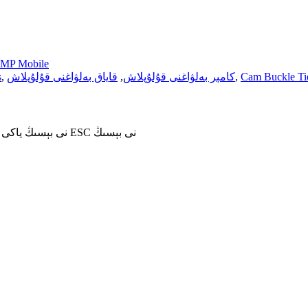
MP Mobile
Cam Buckle T
,
كامېر بەلۋاغنى قۇلۇپلاش
,
قاياق بەلۋاغنى قۇلۇپلاش
,
s
ئىزدەش ئۈچۈن Enter نى بېسىڭ ياكى تاقاش ئۈچۈن ESC نى بېسىڭ