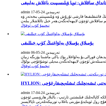
انداق ساقلاش: توپا ۋېلىسىپىت باغلاش بەلبېغى
admin تەرىپىدىن 24-05-17
ىنىڭ قاتتىقلىقىغا قارشى تۇرۇش ۋە ۋېلىسپىتنى بىخەتەر ۋە
تېخىمۇ كۆپ ئوقۇڭ
يۇمىلاق يۇمىلاق بەلۋاغنىڭ كۆپ خىللىقى
admin تەرىپىدىن 24-05-06
غان قورالى.بۇ بەلۋاغلار يۈك ياكى ماشىنا يۈزىگە زىيان
تېخىمۇ كۆپ ئوقۇڭ
ربېكەتنى ئىشەنچلىك ئىشلەپچىقارغۇچى
admin تەرىپىدىن 24-04-17
كە كاپالەتلىك قىلىشتىن تارتىپ ، بالىلار ھارۋىسى ئۈچۈن