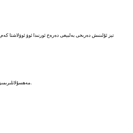
تېز ئۇلىنىش دەرىخى بەلبېغى دەرەخ ئورنىدا ئوۋ ئوۋلاشتا كەم 
مەھسۇلاتلىرىمىز ياكى باھالىغۇچىلار ھەققىدە سۈرۈشتۈرۈش ئۈچۈن ئېلېكترونلۇق خەتلىرىڭىزنى بىزگە قالدۇرۇپ قويۇڭ ، بىز 24 سائەت ئىچىدە ئالاقىلىشىمىز.