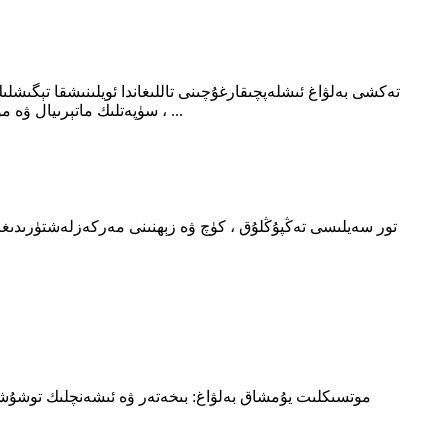
، سۈپەتلىك ماتېرىيال ۋە مۇتەخەسسىسلەرنىڭ ئىشلىشىگە ئېھتىياجلىق ئۈسكۈنىلەر.توربېكەت كۆڭۈل ئېچىش ۋە چېنىقىش سۈپىتىدە مودا بولۇشقا ئەگىشىپ ...
تور سەيلىسى تەڭپۇڭلۇق ، كۈچ ۋە زېھنىنى مەركەزلەشتۈرىدىغان م
موتسىكلىت يۇمشاق بەلۋاغ: بىخەتەر ۋە ئىشەنچلىك توشۇشتا 