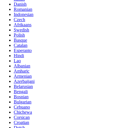
Danish
Romanian
Indonesian
Czech
Afrikaans
Swedish
Polish
Basque
Catalan
Esperanto
Hindi
Lao
Albanian
Amharic
Armenian
Azerbaijani
Belarusian
Bengali
Bosnian
Bulgarian
Cebuano
Chichewa
Corsican
Croatian
Dutch