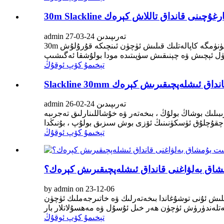
 ئىشلەپچىقارغۇچىنى قانداق تاللاش كېرەك
admin تەرىپىدىن 24-03-27
30m تەكشى بەلۋاغ ئىشلەپچىقارغۇچىنى تاللىغاندا ئويلىنىشقا تېگىشلىك بىر قانچە مۇھىم ئامىل بار.تەكشى بەلۋاغ يەتكۈزگۈچ بىخەتەرلىك ۋە ئۈنۈمگە كاپالەتلىك قىلىش ئۈچۈن ئىنچىكە قۇرۇلۇش
تېخىمۇ كۆپ ئوقۇڭ
Slacklin نى قانداق ئىشلەپچىقىرىش كېرەك
admin تەرىپىدىن 24-02-26
بىلىك بوشاڭ بولۇڭ ، بىخەتەر ۋە خۇشاللىنارلىق تەجرىبە
تېخىمۇ كۆپ ئوقۇڭ
اق بەلۋاغنى قانداق ئىشلەپچىقىرىش كېرەك؟
by admin on 23-12-06
ىلىش ئۇنى توشۇغاندا بىخەتەرلىك ۋە خاتىرجەملىك ئۈچۈن
تېخىمۇ كۆپ ئوقۇڭ