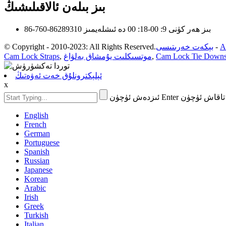
بىز بىلەن ئالاقىلىشىڭ
بىز ھەر كۈنى 9: 00-18: 00 دە ئىشلەيمىز
86-760-86289310
A
-
بېكەت خەرىتىسى
© Copyright - 2010-2023: All Rights Reserved.
Cam Lock Tie Down
,
موتسىكلىت يۇمشاق بەلۋاغ
,
Cam Lock Straps
ئېلېكترونلۇق خەت ئەۋەتىڭ
x
English
French
German
Portuguese
Spanish
Russian
Japanese
Korean
Arabic
Irish
Greek
Turkish
Italian