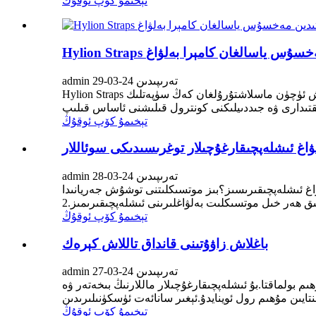
تېخىمۇ كۆپ ئوقۇڭ
تىدىن مەخسۇس ياسالغان كامېرا بەلۋاغ
admin تەرىپىدىن 24-03-29
Hylion Straps چەكلىك شىركىتى زاكاس قىلىپ ياسالغان كامېرا بەلبېغى ئىشلەپچىقارغۇچى بولۇپ ، خېرىدارلارنىڭ ئالاھىدە ئېھتىياجىنى قاندۇرۇش ئۈچۈن ماسلاشتۇرۇلغان كەڭ سۈپەتلىك
تېخىمۇ كۆپ ئوقۇڭ
اغ ئىشلەپچىقارغۇچىلار توغرىسىدىكى سوئاللار
admin تەرىپىدىن 24-03-28
ى ماقالىدىن ئۈزۈندىلەر: 1. سىز قايسى خىل موتسىكلىت بەلۋاغ ئىشلەپچىقىرىسىز؟بىز موتسىكلىتنى توشۇش جەريانىدا
تېخىمۇ كۆپ ئوقۇڭ
باغلاش زاۋۇتىنى قانداق تاللاش كېرەك
admin تەرىپىدىن 24-03-27
بولماقتا.بۇ ئىشلەپچىقارغۇچىلار ماللارنىڭ بىخەتەر ۋە
تېخىمۇ كۆپ ئوقۇڭ