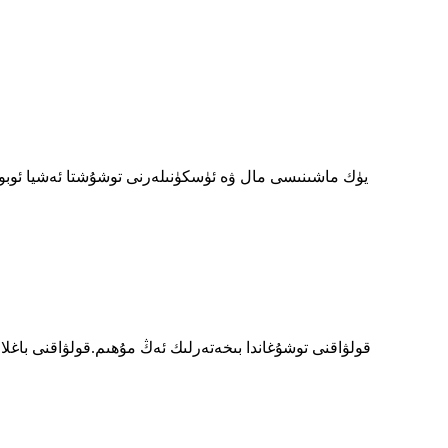
يۈك ماشىنىسى مال ۋە ئۈسكۈنىلەرنى توشۇشتا ئەشيا ئوبو
قولۋاقنى توشۇغاندا بىخەتەرلىك ئەڭ مۇھىم.قولۋاقنى باغ