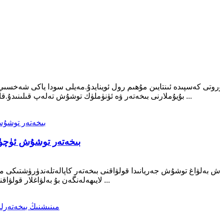
روتى كەسپىدە ئىنتايىن مۇھىم رول ئوينايدۇ.مەيلى سودا ياكى شەخسى
بۇيۇملارنى بىخەتەر ۋە ئۈنۈملۈك توشۇش تەلەپ قىلىنىدۇ.قانداقلا بولمىسۇن ، يۈكلەرنىڭ بىخەتەر توشۇلۇشىغا باغلىق ...
بىخەتەر توشۇش ئۈچۈن 
لاش بەلۋاغ توشۇش جەريانىدا قولۋاقنى بىخەتەر كاپالەتلەندۈرۈشتىك
لايىھەلەنگەن بۇ بەلۋاغلار قولۋاقنىڭ يۆتكىلىشى ياكى سىيرىلىشىنىڭ ئالدىنى ئالىدۇ ، ئېنسىن ...