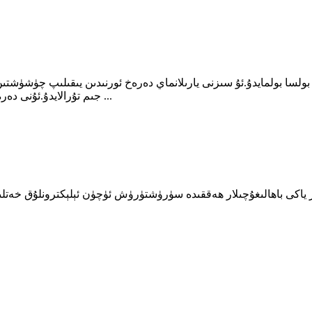
بولسا بولمايدۇ.ئۇ سىزنى يارىلانماي دەرەخ ئورنىدىن يىقىلىپ چۈشۈشتىن 
جىم تۇرالايدۇ.ئۇنى دەرەخكە ھەم بىخەتەرلىكىڭىزگە تېز ھەم ئاسان باغلىيالايسىز ...